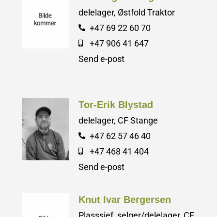
delelager, Østfold Traktor
+47 69 22 60 70
+47 906 41 647
Send e-post
Tor-Erik Blystad
delelager, CF Stange
+47 62 57 46 40
+47 468 41 404
Send e-post
Knut Ivar Bergersen
Plasssjef, selger/delelager, CF