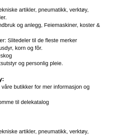
tekniske artikler, pneumatikk, verktøy,
ler.
landbruk og anlegg, Feiemaskiner, koster &
r: Slitedeler til de fleste merker
usdyr, korn og fôr.
 skog
sutstyr og personlig pleie.
y:
våre butikker for mer informasjon og
komme til delekatalog
tekniske artikler, pneumatikk, verktøy,