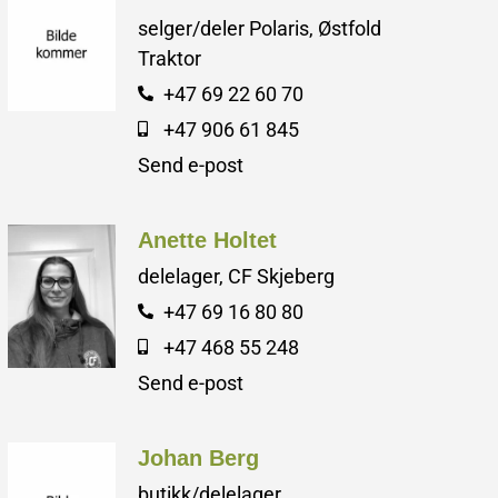
selger/deler Polaris, Østfold
Traktor
+47 69 22 60 70
+47 906 61 845
Send e-post
Anette Holtet
delelager, CF Skjeberg
+47 69 16 80 80
+47 468 55 248
Send e-post
Johan Berg
butikk/delelager