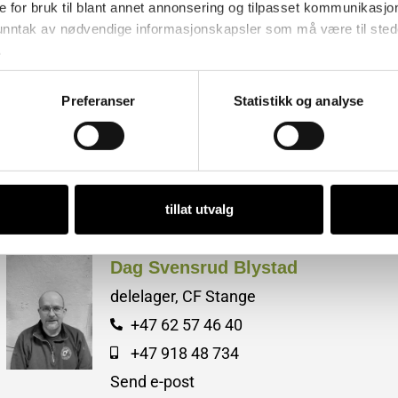
e for bruk til blant annet annonsering og tilpasset kommunikasjo
 unntak av nødvendige informasjonskapsler som må være til stede 
.
Håvard Nilsen
Preferanser
Statistikk og analyse
delelager, CF Skiptvet
+47 69 80 70 30
+47 418 60 311
Send e-post
tillat utvalg
Dag Svensrud Blystad
delelager, CF Stange
+47 62 57 46 40
+47 918 48 734
Send e-post