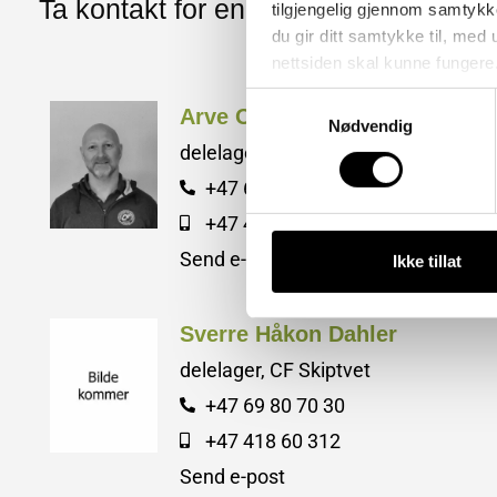
Ta kontakt for en hyggelig prat
tilgjengelig gjennom samtykk
du gir ditt samtykke til, med
nettsiden skal kunne fungere
Samtykkevalg
Arve Olsson
Nødvendig
delelager, CF Skiptvet
+47 69 80 70 30
+47 418 60 310
Send e-post
Ikke tillat
Sverre Håkon Dahler
delelager, CF Skiptvet
+47 69 80 70 30
+47 418 60 312
Send e-post