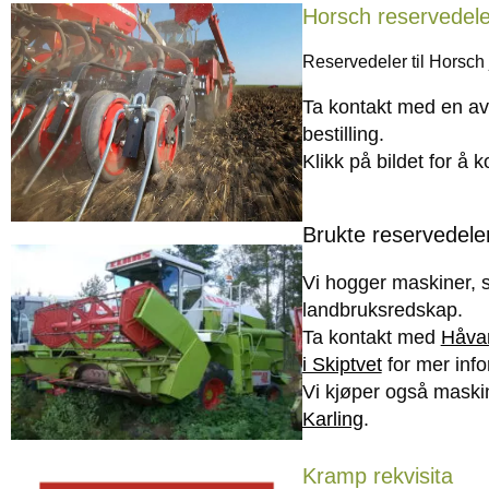
Horsch reservedele
Reservedeler til Horsch
Ta kontakt med en av 
bestilling.
Klikk på bildet for å 
Brukte reservedele
Vi hogger maskiner, s
landbruksredskap.
Ta kontakt med
Håvar
i Skiptvet
for mer inf
Vi kjøper også maskin
Karling
.
Kramp rekvisita