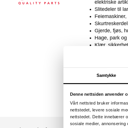
elektriske artik
Slitedeler til 
Feiemaskiner, 
Skurtreskerdele
Gjerde, fjøs, h
Hage, park og
Klær, sikkerhet
Hus, fritid og 
Ta kontakt med en av 
bestilling.
Samtykke
Klikk på bildet for å 
.
Denne nettsiden anvender c
Vårt nettsted bruker informa
nettstedet, levere sosiale m
nettstedet. Dette innebærer 
sosiale medier, annonsering 