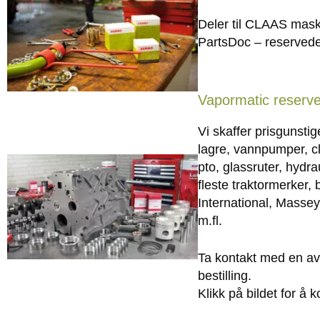
Deler til CLAAS maski
PartsDoc – reservede
Vapormatic reserve
Vi skaffer prisgunstig
lagre, vannpumper, cl
pto, glassruter, hydra
fleste traktormerker,
International, Masse
m.fl.
Ta kontakt med en av 
bestilling.
Klikk på bildet for å 