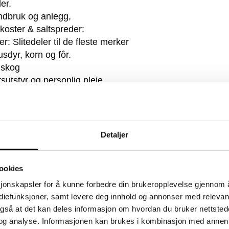
ler.
landbruk og anlegg,
koster & saltspreder:
r: Slitedeler til de fleste merker
usdyr, korn og fôr.
 skog
sutstyr og personlig pleie.
leketøy:
våre butikker for mer informasjon og
Detaljer
komme til delekatalog
ookies
sjonskapsler for å kunne forbedre din brukeropplevelse gjennom 
ediefunksjoner, samt levere deg innhold og annonser med relevant
også at det kan deles informasjon om hvordan du bruker nettsted
og analyse. Informasjonen kan brukes i kombinasjon med annen 