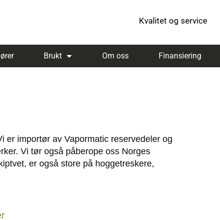
Kvalitet og service
ører
Brukt
Om oss
Finansiering
 Vi er importør av Vapormatic reservedeler og
rmerker. Vi tør også påberope oss Norges
iptvet, er også store på hoggetreskere,
r