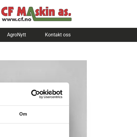
AgroNytt
Kontakt oss
Om