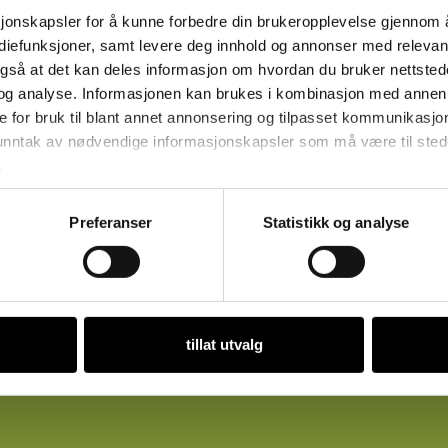
sjonskapsler for å kunne forbedre din brukeropplevelse gjennom 
ediefunksjoner, samt levere deg innhold og annonser med relevant
også at det kan deles informasjon om hvordan du bruker nettsted
og analyse. Informasjonen kan brukes i kombinasjon med annen 
e for bruk til blant annet annonsering og tilpasset kommunikasjo
 unntak av nødvendige informasjonskapsler som må være til stede 
.
Preferanser
Statistikk og analyse
tillat utvalg