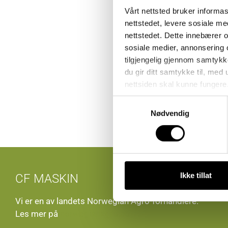
Vårt nettsted bruker informa
nettstedet, levere sosiale m
nettstedet. Dette innebærer 
sosiale medier, annonsering 
tilgjengelig gjennom samtykk
du gir ditt samtykke til, med
nettsiden skal kunne fungere
Samtykkevalg
Nødvendig
Ikke tillat
CF MASKIN
Vi er en av landets Norwegian Agro-forhandlere.
Les mer på
norwegianagro.no