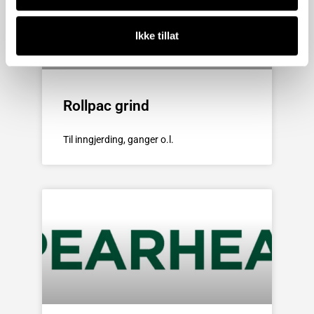
Ikke tillat
Rollpac grind
Til inngjerding, ganger o.l.