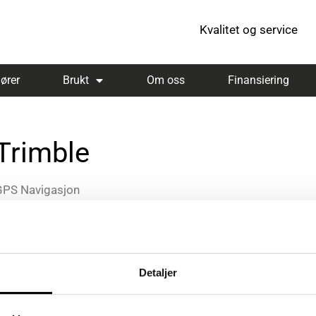
Kvalitet og service
ører
Brukt
Om oss
Finansiering
Trimble
GPS Navigasjon
Se leverandørens nettside
Detaljer