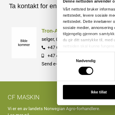
Denne nettsiden anvender c
Ta kontakt for en hyggelig prat
Vårt nettsted bruker informa
nettstedet, levere sosiale m
nettstedet. Dette innebærer 
sosiale medier, annonsering 
Tron-Anders Strømstad
tilgjengelig gjennom samtykk
selger, Østfold Traktor
du gir ditt samtykke til, med
nettsiden skal kunne fungere
+47 69 22 60 70
Samtykkevalg
+47 480 45 492
Nødvendig
Send e-post
Ikke tillat
CF MASKIN
Vi er en av landets Norwegian Agro-forhandlere.