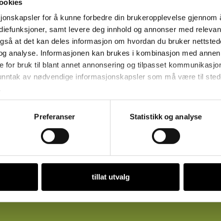
ookies
sjonskapsler for å kunne forbedre din brukeropplevelse gjennom 
ediefunksjoner, samt levere deg innhold og annonser med relevant
også at det kan deles informasjon om hvordan du bruker nettsted
og analyse. Informasjonen kan brukes i kombinasjon med annen 
e for bruk til blant annet annonsering og tilpasset kommunikasjo
 unntak av nødvendige informasjonskapsler som må være til stede 
.
Preferanser
Statistikk og analyse
tillat utvalg