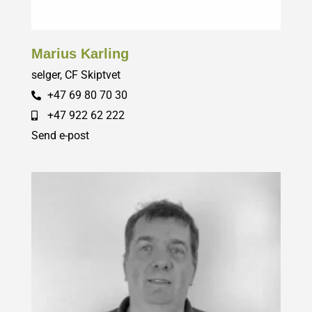
Marius Karling
selger, CF Skiptvet
+47 69 80 70 30
+47 922 62 222
Send e-post