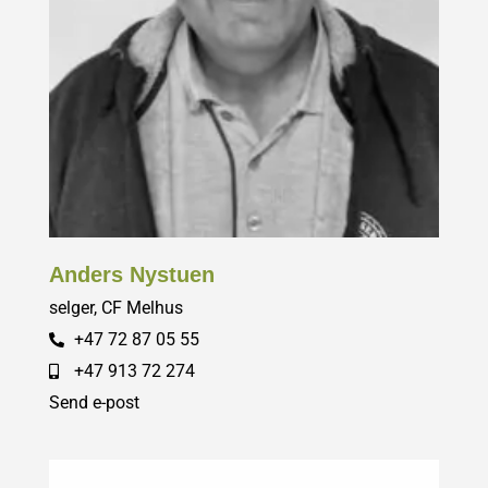
Anders Nystuen
selger, CF Melhus
+47 72 87 05 55
+47 913 72 274
Send e-post