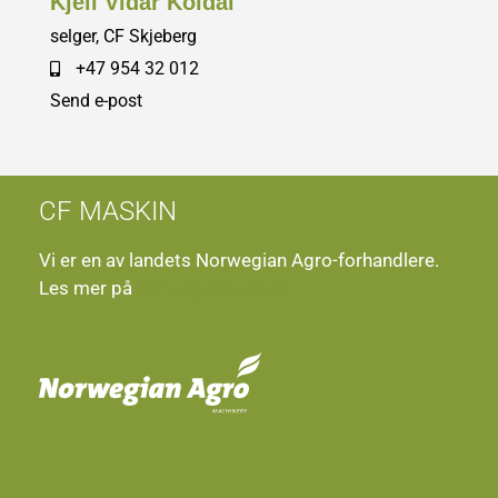
Kjell Vidar Koldal
selger, CF Skjeberg
+47 954 32 012
Send e-post
CF MASKIN
Vi er en av landets Norwegian Agro-forhandlere.
Les mer på
norwegianagro.no