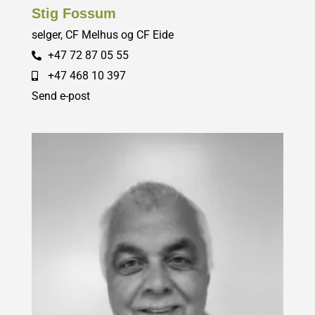
Stig Fossum
selger, CF Melhus og CF Eide
+47 72 87 05 55
+47 468 10 397
Send e-post