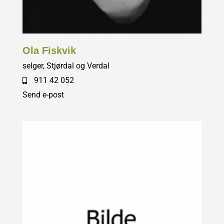
Ola Fiskvik
selger, Stjørdal og Verdal
911 42 052
Send e-post