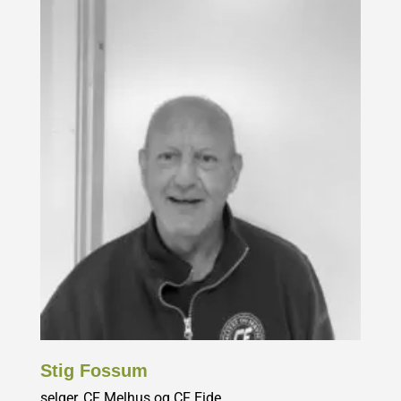
Stig Fossum
selger, CF Melhus og CF Eide