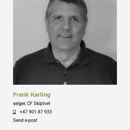
Frank Karling
selger, CF Skiptvet
+47 901 87 933
Send e-post