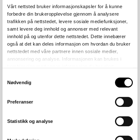
Vårt nettsted bruker informasjonskapsler for å kunne
forbedre din brukeropplevelse gjennom å analysere
trafikken på nettstedet, levere sosiale mediefunksjoner,
samt levere deg innhold og annonser med relevant
innhold på og utenfor dette nettstedet. Dette innebærer
også at det kan deles informasjon om hvordan du bruker
nettstedet med våre partnere innen sosiale medier,
annonsering og analyse. Informasjonen kan brukes i
Anders Nystuen
kombinasjon med annen informasjon du har gjort
selger, CF Melhus
tilgjengelig gjennom samtykke for bruk til blant annet
Samtykkevalg
+47 72 87 05 55
annonsering og tilpasset kommunikasjon. Vi bruker bare
Nødvendig
de data som du gir ditt samtykke til, med unntak av
+47 913 72 274
nødvendige informasjonskapsler som må være til stede
Send e-post
Preferanser
for at vitale funksjoner på nettsiden skal kunne fungere.
Statistikk og analyse