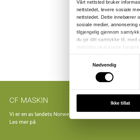
Vårt nettsted bruker informa
nettstedet, levere sosiale m
nettstedet. Dette innebærer 
sosiale medier, annonsering 
tilgjengelig gjennom samtykk
du gir ditt samtykke til, med
nettsiden skal kunne fungere
Samtykkevalg
Nødvendig
CF MASKIN
Ikke tillat
Vi er en av landets Norwegian Agro-forhandlere.
Les mer på
norwegianagro.no