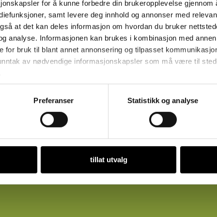
sjonskapsler for å kunne forbedre din brukeropplevelse gjennom 
ediefunksjoner, samt levere deg innhold og annonser med relevant
også at det kan deles informasjon om hvordan du bruker nettsted
og analyse. Informasjonen kan brukes i kombinasjon med annen 
e for bruk til blant annet annonsering og tilpasset kommunikasjo
 unntak av nødvendige informasjonskapsler som må være til stede 
.
Preferanser
Statistikk og analyse
tillat utvalg