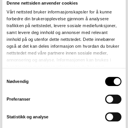
Denne nettsiden anvender cookies
Vårt nettsted bruker informasjonskapsler for å kunne
forbedre din brukeropplevelse gjennom å analysere
trafikken på nettstedet, levere sosiale mediefunksjoner,
samt levere deg innhold og annonser med relevant
innhold på og utenfor dette nettstedet. Dette innebærer
også at det kan deles informasjon om hvordan du bruker
nettstedet med våre partnere innen sosiale medier,
annonsering og analyse. Informasjonen kan brukes i
kombinasjon med annen informasjon du har gjort
tilgjengelig gjennom samtykke for bruk til blant annet
Samtykkevalg
annonsering og tilpasset kommunikasjon. Vi bruker bare
Nødvendig
de data som du gir ditt samtykke til, med unntak av
nødvendige informasjonskapsler som må være til stede
Preferanser
for at vitale funksjoner på nettsiden skal kunne fungere.
Statistikk og analyse