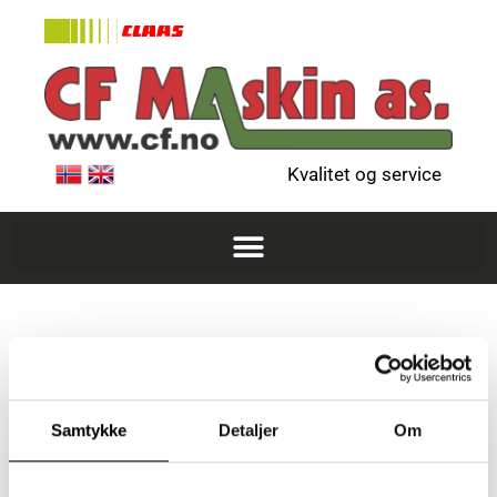
Kvalitet og service
Hans Martin
Theodorsen
Samtykke
Detaljer
Om
lærling, landbruksmekaniker
Send e-post