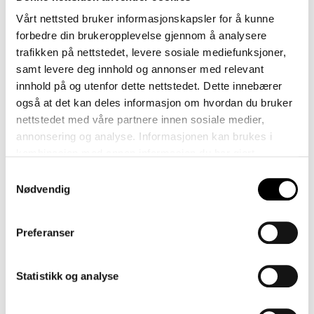
Vårt nettsted bruker informasjonskapsler for å kunne
forbedre din brukeropplevelse gjennom å analysere
trafikken på nettstedet, levere sosiale mediefunksjoner,
samt levere deg innhold og annonser med relevant
innhold på og utenfor dette nettstedet. Dette innebærer
også at det kan deles informasjon om hvordan du bruker
nettstedet med våre partnere innen sosiale medier,
annonsering og analyse. Informasjonen kan brukes i
kombinasjon med annen informasjon du har gjort
tilgjengelig gjennom samtykke for bruk til blant annet
Samtykkevalg
annonsering og tilpasset kommunikasjon. Vi bruker bare
Nødvendig
de data som du gir ditt samtykke til, med unntak av
nødvendige informasjonskapsler som må være til stede
Preferanser
for at vitale funksjoner på nettsiden skal kunne fungere.
Statistikk og analyse