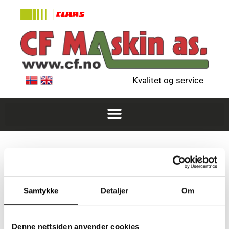
Kvalitet og service
Edin Mujnovic
Vedlikeholdsarbeider
Samtykke
Detaljer
Om
Send e-post
Denne nettsiden anvender cookies