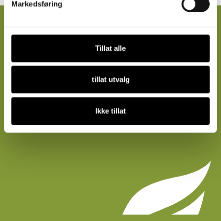
Markedsføring
CF MASKIN
Vi er en av landets Norwegian Agro-forhandlere.
Tillat alle
Les mer på
norwegianagro.no
tillat utvalg
Ikke tillat